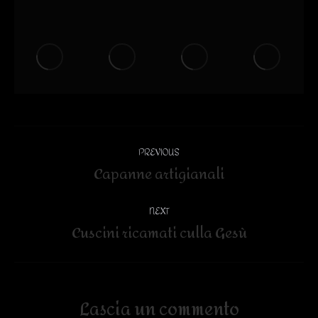
Album
PREVIOUS
navigation
Capanne artigianali
Previous
album:
NEXT
Cuscini ricamati culla Gesù
Next
album:
Lascia un commento