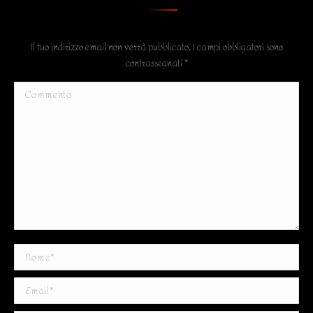
Il tuo indirizzo email non verrà pubblicato. I campi obbligatori sono
contrassegnati
*
Commento
Nome *
Email *